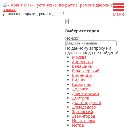
установка, вскрытие, ремонт дверей
Меню
×
Выберите город
Поиск:
По данному запросу ни
одного города не найдено!
Москва
Апрелевка
Балашиха
Белоозерский
Бронницы
Видное
Голицыно
Дедовск
Дзержинский
Дмитров
Долгопрудный
Домодедово
Жуковский
Звенигород
Ивантеевка
Истра