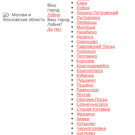
Клин
Ваш
Лобня
город:
Лосино-Петровский
Лобня
Лыткарино
Ваш город
Люберцы
Лобня?
Мытищи
Да
Нет
Нахабино
Ногинск
Одинцово
Павловский Посад
Подольск
Протвино
Королев
Красноармейск
Красногорск
Кубинка
Пушкино
Пущино
Раменское
Реутов
Сергиев Посад
Солнечногорск
Старая Купавна
Фрязино
Химки
Хотьково
Черноголовка
Щелково